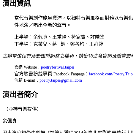
演出資訊
當代音樂創作能量豐沛，以獨特音樂風格面對難以音樂化
性地演／唱出全新的聲音。
上半場：余佩真、王重陽、符家寶、許皓筌
下半場：克萊兒、蔣 韜、鄭各均、王群婷
主辦單位保有活動臨時調整之權利，請密切注意官網及臉書最
官網 Website：
poetryfestival.taipei
官方臉書粉絲專頁
Facebook Fanpage：
facebook.com/Poetry.Taip
信箱 E-mail：
poetry.taipei@gmail.com
演出者簡介
（亞神音樂提供）
余佩真
因出演公視學生劇場《神算》獲得2014年臺北電影節最佳新