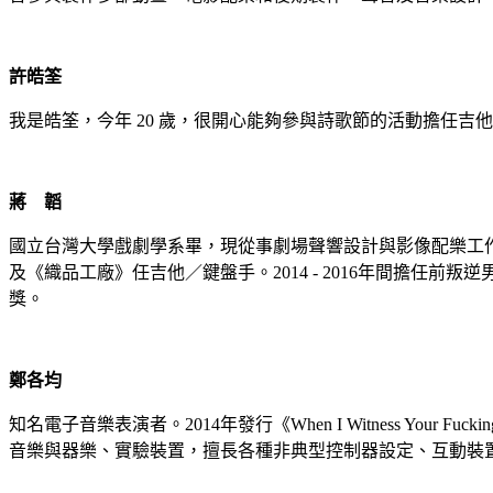
許皓筌
我是皓筌，今年 20 歲，很開心能夠參與詩歌節的活動擔任吉
蔣 韜
國立台灣大學戲劇學系畢，現從事劇場聲響設計與影像配樂工
及《織品工廠》任吉他／鍵盤手。2014 - 2016年間擔任前
獎。
鄭各均
知名電子音樂表演者。2014年發行《When I Witness You
音樂與器樂、實驗裝置，擅長各種非典型控制器設定、互動裝