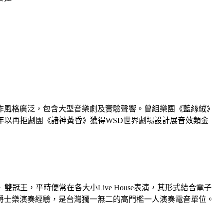
作風格廣泛，包含大型音樂劇及實驗聲響。曾組樂團《藍絲絨》
017年以再拒劇團《諸神黃昏》獲得WSD世界劇場設計展音效類金
專輯獎》雙冠王，平時便常在各大小Live House表演，其形式結合電子
爵士樂演奏經驗，是台灣獨一無二的高門檻一人演奏電音單位。