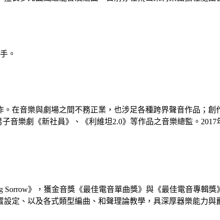
他手。
作。在音樂與劇場之間不務正業，也涉足各種跨界聲音作品；創
叛逆男子音樂劇《新社員》、《利維坦2.0》等作品之音樂總監。2
r Fucking Sorrow》，獲金音獎《最佳電音單曲獎》與《最佳電音
置設定、以及各式類型編曲、和聲理論教學，具深厚器樂能力與