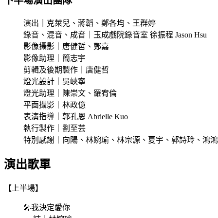
下半場演出團隊
演出｜克萊兒、蔣韜、鄭各均、王群婷
錄音、混音、成音｜玉成戲院錄音室 徐振程 Jason Hsu
影像攝影｜唐健哲、鄭嘉
影像助理｜簡志宇
剪輯及後期製作｜唐健哲
燈光設計｜吳峽寧
燈光助理｜陳崇文、羅宥倫
平面攝影｜林政億
表演指導｜郭孔恩 Abrielle Kuo
執行製作｜劉至芸
特別感謝｜向陽、林婉瑜、林宗源、夏宇、郭詩玲、鴻鴻、零雨、羅珊珊、
演出歌單
【上半場】
🎤我決定愛你