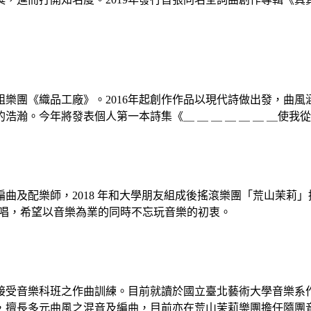
《織品工廠》。2016年起創作作品以現代詩做出發，曲風涵蓋 Sa
瀚。今年將發表個人第一本詩集《＿ ＿ ＿ ＿ ＿ ＿ ＿使我
配樂師，2018 年和大學朋友組成後搖滾樂團「荒山茉莉」擔任節
ss 手及主唱，希望以音樂為業的同時不忘玩音樂的初衷。
接受音樂科班之作曲訓練。目前就讀於國立臺北藝術大學音樂系
，擅長多元曲風之混音及編曲，目前亦在荒山茉莉樂團擔任隨團