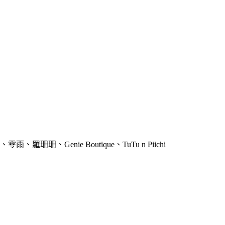
Genie Boutique、TuTu n Piichi