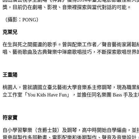
獎，目前仍在劇場、影視、音樂裡探索與當代對話的可能。
（攝影：PONG）
克萊兒
在生與死之間擺盪的歌手。曾與配樂工作者／聲音藝術家蔣韜組樂團
唱、藝術歌曲及古典聲樂中琢磨歌唱技巧，不斷探索歌唱世界的浩
王重陽
桃園人，曾就讀國立臺北藝術大學音樂系主修鋼琴，現為職業編曲及
立工作室「You Kids Have Fun」，並擔任同名樂團 Ba
符家寶
自小學習擊樂（含爵士鼓）及鋼琴，高中時開始自學編曲，並
曾參與製作多部動畫、電影配樂和後期製作、聲音及音樂設計