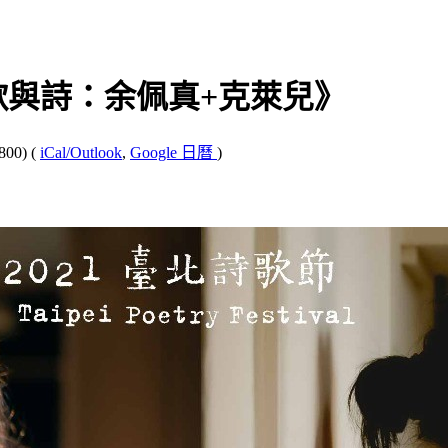
歌與詩：余佩真+克萊兒》
800)
(
iCal/Outlook
,
Google 日曆
)