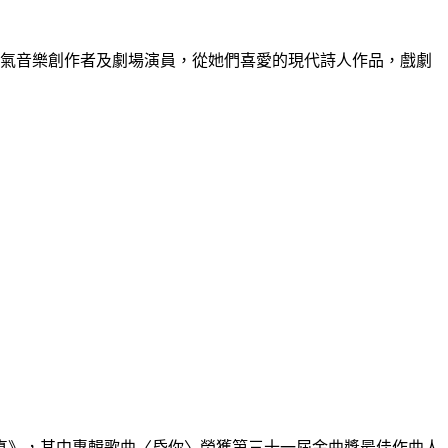
氣音樂創作者及劇場演員，從她們喜愛的現代詩人作品，戲劇
真真》，其中專輯歌曲〈昏你〉榮獲第三十一屆金曲獎最佳作曲人