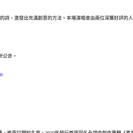
的詩，激發出充滿創意的方法。本場演唱會由兩位深獲好評的人
新公告。
ei
人獎，進而打開知名度。2019年發行首張同名全詞曲創作專輯《